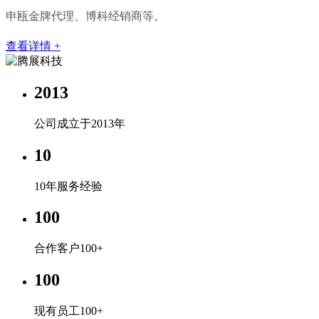
申瓯金牌代理、博科经销商等。
查看详情 +
2013
公司成立于2013年
10
10年服务经验
100
合作客户100+
100
现有员工100+