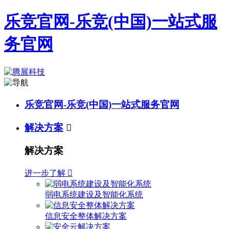
乐竞官网-乐竞(中国)一站式服
务官网
乐竞官网-乐竞(中国)一站式服务官网
解决方案

解决方案
进一步了解

弱电系统建设及智能化系统
信息安全整体解决方案