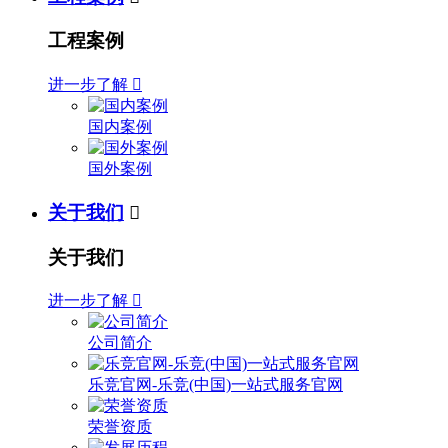
工程案例
进一步了解

国内案例
国外案例
关于我们

关于我们
进一步了解

公司简介
乐竞官网-乐竞(中国)一站式服务官网
荣誉资质