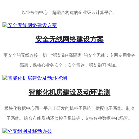
以业务为中心、超融合构建的企业级云计算平台。
安全无线网络建设方案
更安全的无线连接一切；“强防御+高隔离”的安全无线；专网专用业务
隔离，保核心业务安全；安全雷达，强防御可感知。
智能化机房建设及动环监测
模块化数据中心同一平台上研发的机柜子系统、供配电子系统、制冷
子系统、综合布线及动环监控子系统等，支持各种数据中心场景。