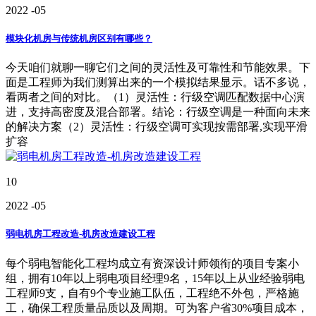
2022
-05
模块化机房与传统机房区别有哪些？
今天咱们就聊一聊它们之间的灵活性及可靠性和节能效果。下
面是工程师为我们测算出来的一个模拟结果显示。话不多说，
看两者之间的对比。（1）灵活性：行级空调匹配数据中心演
进，支持高密度及混合部署。结论：行级空调是一种面向未来
的解决方案（2）灵活性：行级空调可实现按需部署,实现平滑
扩容
10
2022
-05
弱电机房工程改造-机房改造建设工程
每个弱电智能化工程均成立有资深设计师领衔的项目专案小
组，拥有10年以上弱电项目经理9名，15年以上从业经验弱电
工程师9支，自有9个专业施工队伍，工程绝不外包，严格施
工，确保工程质量品质以及周期。可为客户省30%项目成本，