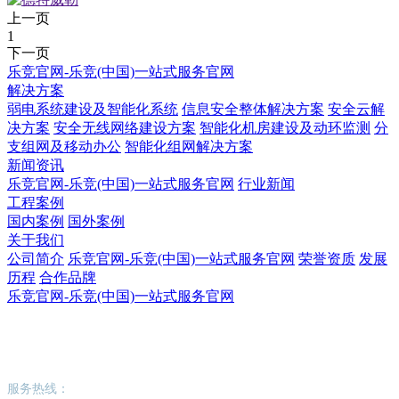
上一页
1
下一页
乐竞官网-乐竞(中国)一站式服务官网
解决方案
弱电系统建设及智能化系统
信息安全整体解决方案
安全云解
决方案
安全无线网络建设方案
智能化机房建设及动环监测
分
支组网及移动办公
智能化组网解决方案
新闻资讯
乐竞官网-乐竞(中国)一站式服务官网
行业新闻
工程案例
国内案例
国外案例
关于我们
公司简介
乐竞官网-乐竞(中国)一站式服务官网
荣誉资质
发展
历程
合作品牌
乐竞官网-乐竞(中国)一站式服务官网
乐竞官网-乐竞(中国)一站式服务官网
服务热线：