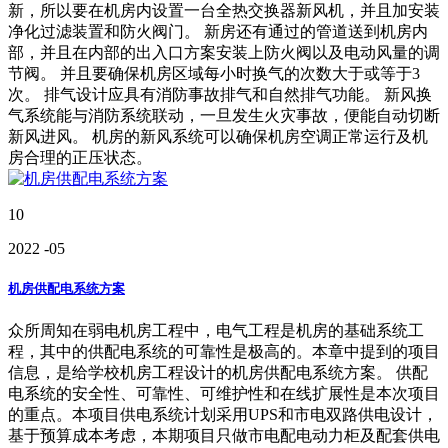
新，所以要在机房内设置一台全热交换器新风机，并且加安装
净化过滤装置和防火阀门。 新房还有通过的管道送到机房内
部，并且在内部的出入口方案安装上防火阀以及电动风量的调
节阀。 并且要确保机房区域每小时换气的次数大于或等于3
次。 排气设计应具有消防事故排气和自然排气功能。 新风换
气系统能与消防系统联动，一旦发生火灾事故，便能自动切断
新风进风。 机房的新风系统可以确保机房空调正常运行及机
房合理的正压状态。
10
2022
-05
机房供配电系统方案
众所周知在弱电机房工程中，电气工程是机房的基础系统工
程，其中的供配电系统的可靠性是极高的。本章中提到的项目
信息，是给学校机房工程设计的机房供配电系统方案。 供配
电系统的安全性、可靠性、可维护性和在线扩展性是本次项目
的重点。本项目供电系统计划采用UPS和市电双路供电设计，
基于预算成本考虑，本期项目只做市电配电动力柜及配套供电